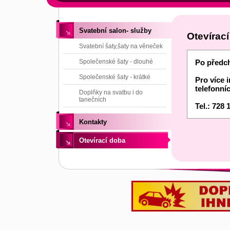
Svatební salon- služby
Otevírac
Svatební šaty,šaty na věneček
Společenské šaty - dlouhé
Po předch
Společenské šaty - krátké
Pro více 
telefonní
Doplňky na svatbu i do
tanečních
Tel.: 728 
Kontakty
Otevírací doba